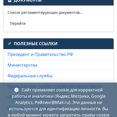
ДОКУМЕНТЫ
Список регламентирующих документов...
Перейти
ПОЛЕЗНЫЕ ССЫЛКИ
Президент и Правительство РФ
Министерства
Федеральные службы
Федеральные службы в ведении министерств
Сайт применяет cookie для корректной
работы и аналитики (Яндекс.Метрика, Google
Федеральные агентства
Analytics, Рейтинг@Mail.ru). Эти данные не
Федеральное собрание РФ
используются для идентификации личности. Вы
в любой момент можете запретить приём cookie